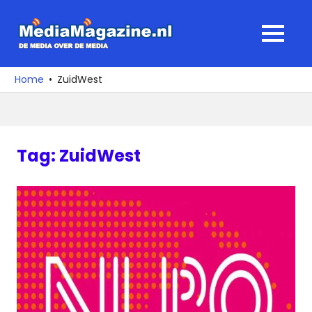
Ga
naar
MediaMagaz
MENU
de
De
inhoud
media
Home
ZuidWest
over
de
media
Tag:
ZuidWest