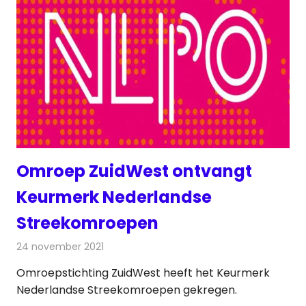
Omroep ZuidWest ontvangt
Keurmerk Nederlandse
Streekomroepen
24 november 2021
Redactie
Radionieuws
Omroepstichting ZuidWest heeft het Keurmerk
Nederlandse Streekomroepen gekregen.