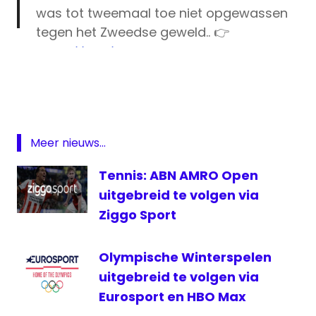
was tot tweemaal toe niet opgewassen
tegen het Zweedse geweld.. 👉
https://t.co/YJGqbVTpE8
Arantxa
Rus
De
#AusOpen
is van 20 januari tm 2
Australian
februari LIVE op Eurosport 1 📺 en de
Open
Eurosport Player 📱💻 te bekijken!
Australian
Meer nieuws...
Open live
pic.twitter.com/9N4TJNHxSS
Eurosport
Tennis: ABN AMRO Open
Kiki
— Eurosport Nederland (@Eurosport_NL)
uitgebreid te volgen via
Bertens
January 19, 2020
Ziggo Sport
live
tennis
Olympische Winterspelen
Raemon
uitgebreid te volgen via
Sluiter
Eurosport en HBO Max
Tallon