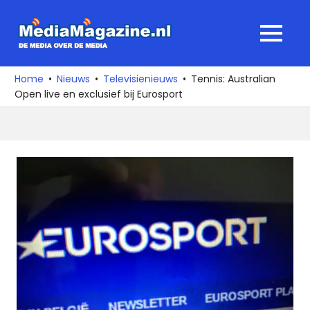
Ga
naar
MediaMagaz
MENU
de
De
inhoud
media
Home
Nieuws
Televisienieuws
Tennis: Australian
over
Open live en exclusief bij Eurosport
de
media