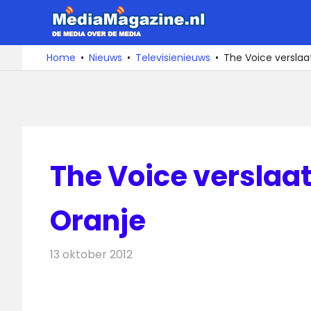
Ga
MediaMa
naar
de
De
Home
Nieuws
Televisienieuws
The Voice verslaa
media
inhoud
over
de
media
The Voice verslaat
Oranje
13 oktober 2012
Redactie
Televisienieuws