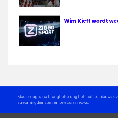
Wim Kieft wordt we
Mediamagazine brengt elke dag het laatste nieuws ove
streamingdiensten en telecomnieuws.