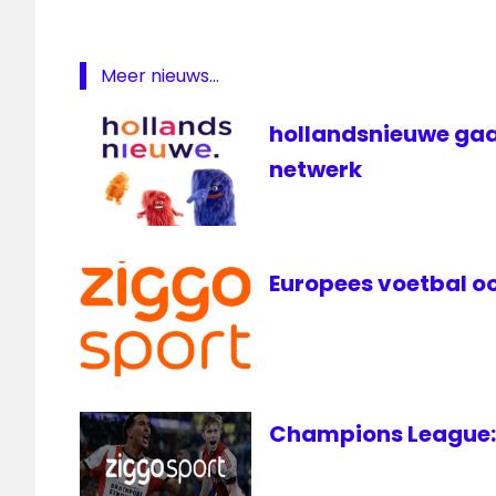
oranje
televisie
Meer nieuws...
The
Voice
hollandsnieuwe gaa
TVOH
netwerk
voetbal
Europees voetbal oo
Champions League: 