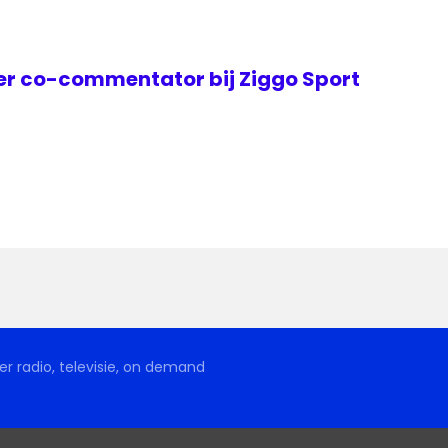
er co-commentator bij Ziggo Sport
r radio, televisie, on demand