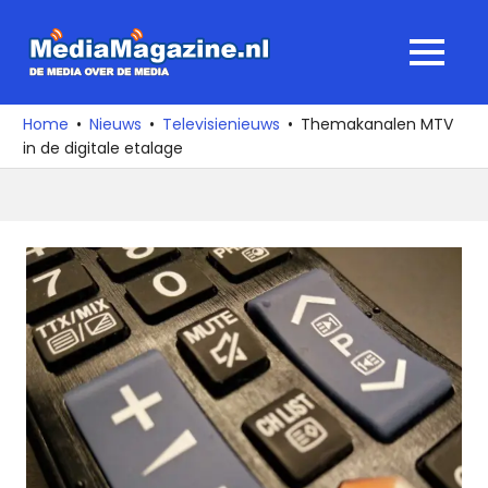
Ga
naar
MediaMagaz
MENU
de
De
inhoud
media
Home
Nieuws
Televisienieuws
Themakanalen MTV
over
in de digitale etalage
de
media