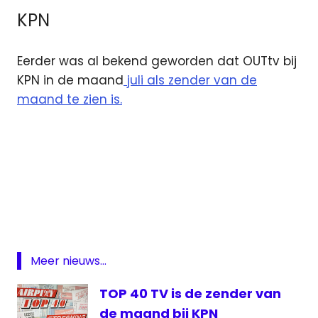
KPN
Eerder was al bekend geworden dat OUTtv bij
KPN in de maand
juli als zender van de
maand te zien is.
Kabelnoord
MTV
MTV
80's
SKV
Meer nieuws...
Zender
TOP 40 TV is de zender van
van de
maand
de maand bij KPN