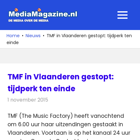
Ga
naar
MediaMagaz
MENU
de
De
inhoud
media
Home
Nieuws
TMF in Vlaanderen gestopt: tijdperk ten
over
einde
de
media
TMF in Vlaanderen gestopt:
tijdperk ten einde
1 november 2015
Redactie
Nieuws
,
Televisienieuws
TMF (The Music Factory) heeft vanochtend
om 6.00 uur haar uitzendingen gestaakt in
Vlaanderen. Voortaan is op het kanaal 24 uur