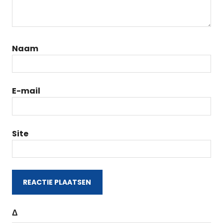
Naam
E-mail
Site
Δ