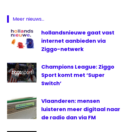
2015
TMF
Lex
Meer nieuws...
Harding
MTV
hollandsnieuwe gaat vast
televisie
internet aanbieden via
TMF
Ziggo-netwerk
TMF
gestopt
Champions League: Ziggo
Vlaanderen
Sport komt met ‘Super
Switch’
Vlaanderen: mensen
luisteren meer digitaal naar
de radio dan via FM