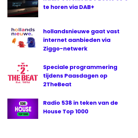
Brussel
te horen via DAB+
televisie
Tomorrowland
hollandsnieuwe gaat vast
TV538
internet aanbieden via
Vlaanderen
Ziggo-netwerk
VRT
Speciale programmering
tijdens Paasdagen op
2TheBeat
Radio 538 in teken van de
House Top 1000