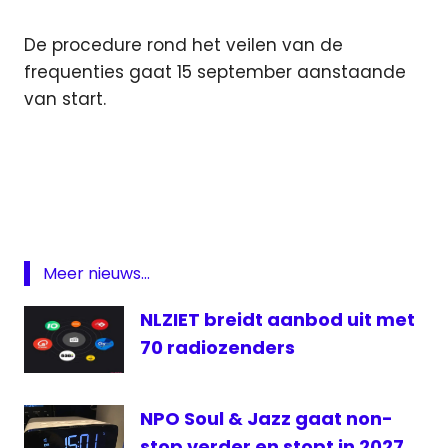
De procedure rond het veilen van de
frequenties gaat 15 september aanstaande
van start.
Ameland
Cuijck
ezine
frequenties
Meer nieuws...
Ministerie
Economische
NLZIET breidt aanbod uit met
Zaken
70 radiozenders
Radio
regionaal
NPO Soul & Jazz gaat non-
stop verder en stopt in 2027