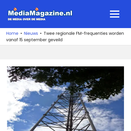
Ga
naar
MediaMagaz
MENU
de
De
inhoud
media
Home
Nieuws
Twee regionale FM-frequenties worden
over
vanaf 15 september geveild
de
media