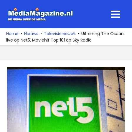
Ga
naar
MediaMagaz
MENU
de
De
inhoud
media
Home
Nieuws
Televisienieuws
Uitreiking The Oscars
over
live op Net5, Moviehit Top 101 op Sky Radio
de
media