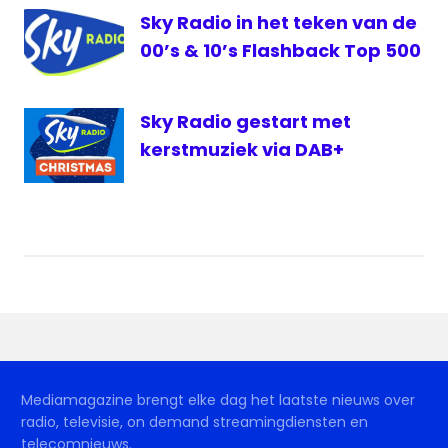
Sky Radio in het teken van de
00’s & 10’s Flashback Top 500
Sky Radio gestart met
kerstmuziek via DAB+
Mediamagazine brengt elke dag het laatste nieuws over
radio, televisie, on demand streamingdiensten en
telecomnieuws.