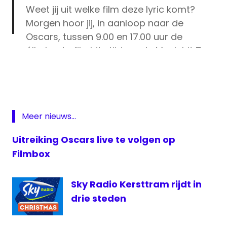
Weet jij uit welke film deze lyric komt?
Morgen hoor jij, in aanloop naar de
Oscars, tussen 9.00 en 17.00 uur de
állerbeste filmhits tijdens de Moviehit Top
live
101! 🎥
#Zaterdag
#RaadDePlaat
Oscars
#WelkeFilm
#WieOWie
#MoviehitTop101
NET5
#SkyRadio
pic.twitter.com/V00NXQeusI
Oscars
live
Meer nieuws...
— Sky Radio (@skyradio101fm)
February
Oscars
23, 2019
televisie
Uitreiking Oscars live te volgen op
Sky
Filmbox
Radio
The
Sky Radio Kersttram rijdt in
Oscars
drie steden
uitreiking
Oscars