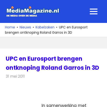
Ga
naar
MediaMagaz
MENU
de
De
inhoud
media
Home
Nieuws
Kabelzaken
UPC en Eurosport
over
brengen ontknoping Roland Garros in 3D
de
media
UPC en Eurosport brengen
ontknoping Roland Garros in 3D
31 mei 2011
Redactie
Kabelzaken
In samenwerking met