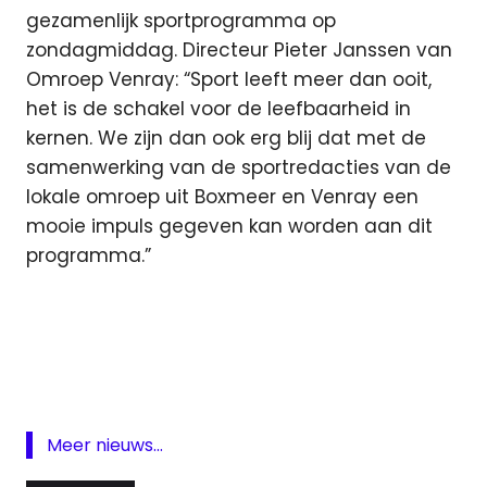
gezamenlijk sportprogramma op
zondagmiddag. Directeur Pieter Janssen van
Omroep Venray: “Sport leeft meer dan ooit,
het is de schakel voor de leefbaarheid in
kernen. We zijn dan ook erg blij dat met de
samenwerking van de sportredacties van de
lokale omroep uit Boxmeer en Venray een
mooie impuls gegeven kan worden aan dit
programma.”
Beat
FM
Boxmeer
Horizon
FM
Meer nieuws...
lokale
omroep