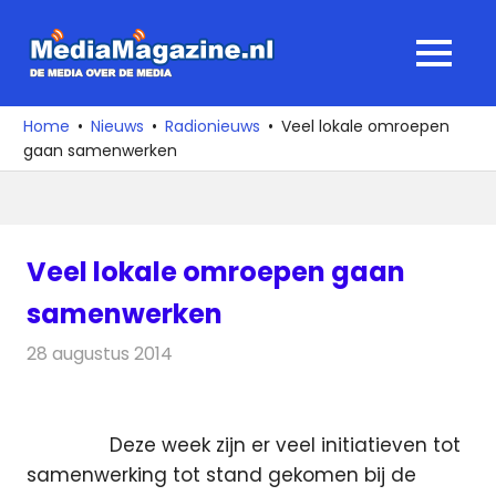
Ga
naar
MediaMagaz
MENU
de
De
inhoud
media
Home
Nieuws
Radionieuws
Veel lokale omroepen
over
gaan samenwerken
de
media
Veel lokale omroepen gaan
samenwerken
28 augustus 2014
Redactie
Radionieuws
Deze week zijn er veel initiatieven tot
samenwerking tot stand gekomen bij de