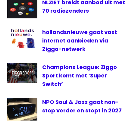
NLZIET breidt aanbod uit met
medianieuws
70 radiozenders
OLON
Omroep
hollandsnieuwe gaat vast
Castricum
internet aanbieden via
Radio
Ziggo-netwerk
radionieuws
RTV80
Champions League: Ziggo
samenwerken
Sport komt met ‘Super
sport
Switch’
streekomroep
televisie
NPO Soul & Jazz gaat non-
Venray
stop verder en stopt in 2027
VOS