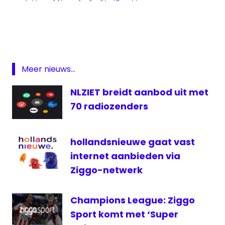
https://t.co/cCv0bJBqvY
Acht
pic.twitter.com/J1JPENXzui
CAZ
ezine
— DPG Media België (@DPGMediaBE)
Medialaan
August 25, 2016
Meer nieuws...
Radio
televisie
NLZIET breidt aanbod uit met
Vlaanderen
70 radiozenders
zender
hollandsnieuwe gaat vast
internet aanbieden via
Ziggo-netwerk
Champions League: Ziggo
Sport komt met ‘Super