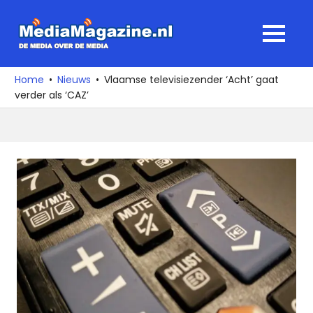
Ga
naar
MediaMagaz
MENU
de
De
inhoud
media
Home
Nieuws
Vlaamse televisiezender ‘Acht’ gaat
over
verder als ‘CAZ’
de
media