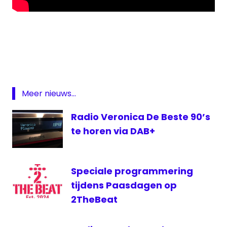
DAB
DAB
plus
digitale
radio
Meer nieuws...
JOE
Radio Veronica De Beste 90’s
Joe
70's
te horen via DAB+
Joe
80's
Speciale programmering
Sven
en
tijdens Paasdagen op
Anke
2TheBeat
themakanalen