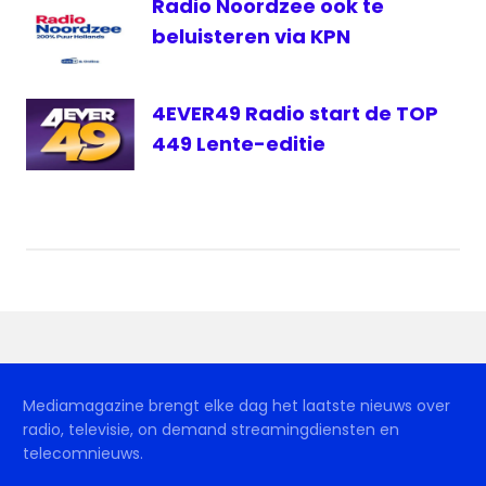
Radio Noordzee ook te
beluisteren via KPN
4EVER49 Radio start de TOP
449 Lente-editie
Mediamagazine brengt elke dag het laatste nieuws over
radio, televisie, on demand streamingdiensten en
telecomnieuws.