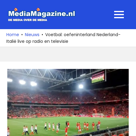
Ga
naar
MediaMagaz
MENU
de
De
inhoud
media
Home
Nieuws
Voetbal: oefeninterland Nederland-
over
Italië live op radio en televisie
de
media