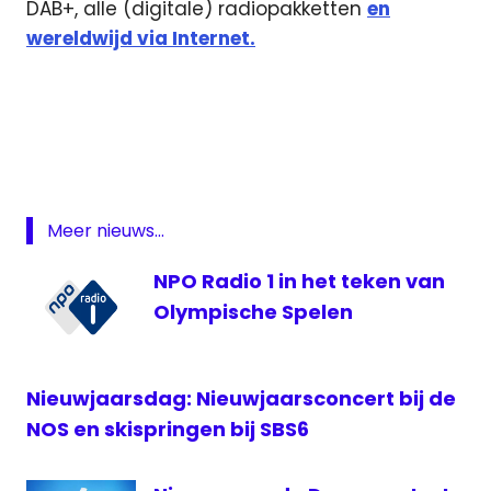
DAB+, alle (digitale) radiopakketten
en
wereldwijd via Internet.
livestream
Nederland
livestream
Oranje
Nederland-
Meer nieuws...
Italië
NPO
NPO Radio 1 in het teken van
Radio
Olympische Spelen
1
oranje
sbs6
Nieuwjaarsdag: Nieuwjaarsconcert bij de
voetbal
NOS en skispringen bij SBS6
live