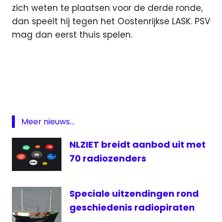
zich weten te plaatsen voor de derde ronde,
dan speelt hij tegen het Oostenrijkse LASK. PSV
mag dan eerst thuis spelen.
Champions
League
FC
Basel
FC
Meer nieuws...
Basel-
PSV
NLZIET breidt aanbod uit met
live
70 radiozenders
PSV
Livestream
PSV
Speciale uitzendingen rond
Manchester
geschiedenis radiopiraten
United -