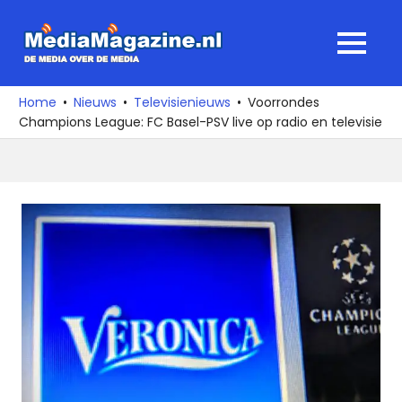
Ga
naar
MediaMagaz
MENU
de
De
inhoud
media
Home
Nieuws
Televisienieuws
Voorrondes
over
Champions League: FC Basel-PSV live op radio en televisie
de
media