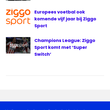
PSV live
PSV
Europees voetbal ook
PSV
komende vijf jaar bij Ziggo
live
Sport
Radio
radio
Champions League: Ziggo
1
Sport komt met ‘Super
Veronica
Switch’