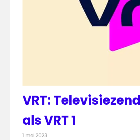
VRT: Televisiezend
als VRT 1
1 mei 2023
Redactie
Televisienieuws