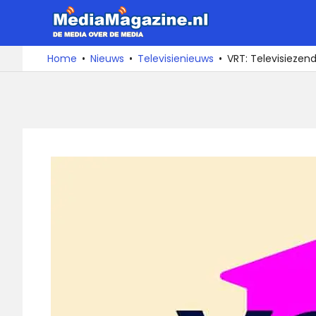
Ga
MediaMa
naar
de
De
Home
Nieuws
Televisienieuws
VRT: Televisiezend
media
inhoud
over
de
media