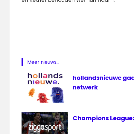
en Ketnet behouden wel hun naam.
televisie
VRT
VRT
1`
Meer nieuws...
hollandsnieuwe gaa
netwerk
Champions League: 