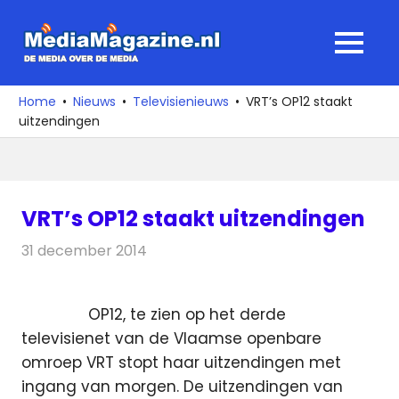
Ga
naar
MediaMagaz
MENU
de
De
inhoud
media
Home
Nieuws
Televisienieuws
VRT’s OP12 staakt
over
uitzendingen
de
media
VRT’s OP12 staakt uitzendingen
31 december 2014
Redactie
Televisienieuws
OP12, te zien op het derde
televisienet van de Vlaamse openbare
omroep VRT stopt haar uitzendingen met
ingang van morgen. De uitzendingen van