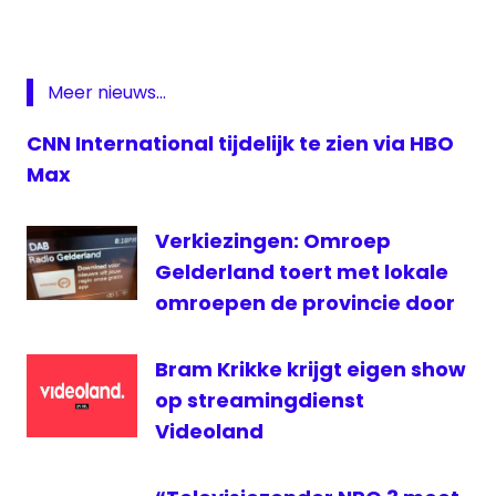
Politieke
Media
Barometer
Meer nieuws...
PVV
CNN International tijdelijk te zien via HBO
Tweede
Kamer
Max
Verkiezingen
verkiezingen
Verkiezingen: Omroep
vvd
Gelderland toert met lokale
omroepen de provincie door
Bram Krikke krijgt eigen show
op streamingdienst
Videoland