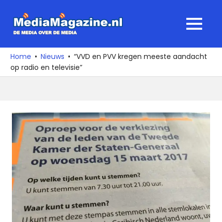
Ga
naar
MediaMagaz
MENU
de
De
inhoud
media
Home
Nieuws
“VVD en PVV kregen meeste aandacht
over
op radio en televisie”
de
media