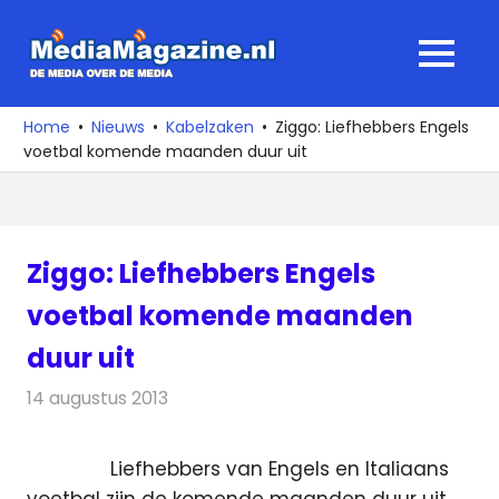
Ga
naar
MediaMagaz
MENU
de
De
inhoud
media
Home
Nieuws
Kabelzaken
Ziggo: Liefhebbers Engels
over
voetbal komende maanden duur uit
de
media
Ziggo: Liefhebbers Engels
voetbal komende maanden
duur uit
14 augustus 2013
Redactie
Kabelzaken
Liefhebbers van Engels en Italiaans
voetbal zijn de komende maanden duur uit