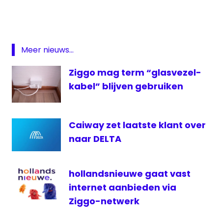
Featured
Fox
Sports
Fox Sports
Meer nieuws...
International
Ziggo mag term “glasvezel-
Kabel
Noord
kabel” blijven gebruiken
live
premier
Caiway zet laatste klant over
league
naar DELTA
televisie
voetbal
ziggo
hollandsnieuwe gaat vast
internet aanbieden via
Ziggo-netwerk