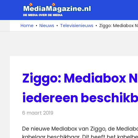
Ga
MediaMa
naar
de
De
Home
Nieuws
Televisienieuws
Ziggo: Mediabox N
media
inhoud
over
de
media
Ziggo: Mediabox N
iedereen beschik
6 maart 2019
Redactie
Televisienieuws
De nieuwe Mediabox van Ziggo, de Mediabox
kabelaar beschikbaar.
Dit heeft het kabelb