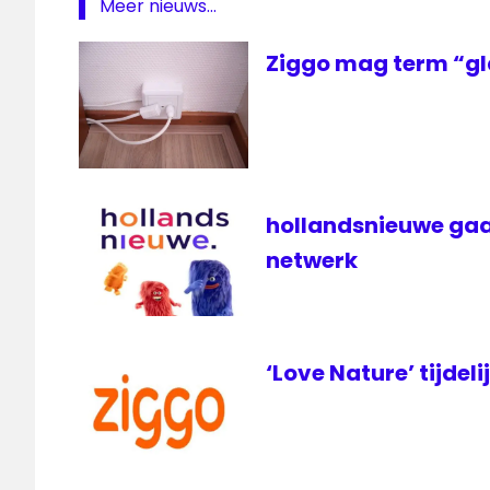
Meer nieuws...
nieuwe
Mediabox
Ziggo mag term “gl
Ziggo
ontvanger
televisie
Ultra
HD
hollandsnieuwe gaa
ziggo
netwerk
Ziggo
Mediabox
‘Love Nature’ tijdeli