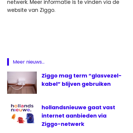
netwerk. Meer informatie is te vinden via de
website van Ziggo.
Assen
digitaal
Gooi
groningen
Meer nieuws...
harmonisatie
kabel
Ziggo mag term “glasvezel-
media
kabel” blijven gebruiken
netwerk
televisie
hollandsnieuwe gaat vast
UPC
internet aanbieden via
ziggo
Ziggo-netwerk