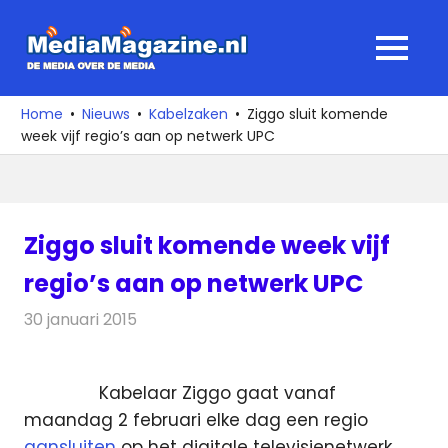
Ga
naar
MediaMagaz
MENU
de
De
inhoud
media
Home
Nieuws
Kabelzaken
Ziggo sluit komende
over
week vijf regio’s aan op netwerk UPC
de
media
Ziggo sluit komende week vijf
regio’s aan op netwerk UPC
30 januari 2015
Redactie
Kabelzaken
Kabelaar Ziggo gaat vanaf
maandag 2 februari elke dag een regio
aansluiten
op het digitale televisienetwerk