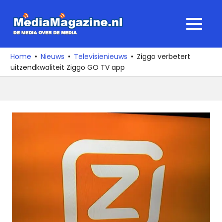
Ga
naar
MediaMagaz
MENU
de
De
inhoud
media
Home
Nieuws
Televisienieuws
Ziggo verbetert
over
uitzendkwaliteit Ziggo GO TV app
de
media