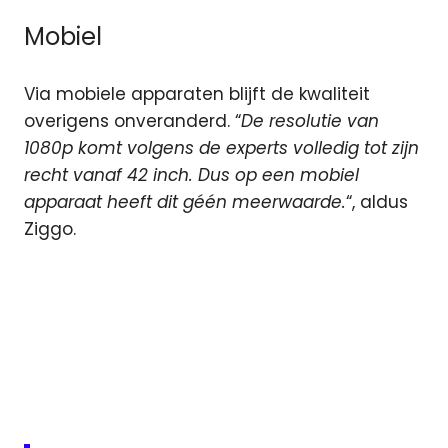
Mobiel
Via mobiele apparaten blijft de kwaliteit
overigens onveranderd. “
De resolutie van
1080p komt volgens de experts volledig tot zijn
recht vanaf 42 inch. Dus op een mobiel
apparaat heeft dit géén meerwaarde.
“, aldus
Ziggo.
Apple
TV
televisie
ziggo