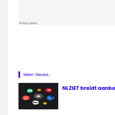
ezine
lokale
omroep
Radio
televisie
zomer
Meer nieuws...
zomerhit
NLZIET breidt aanbo
Zomerse
50