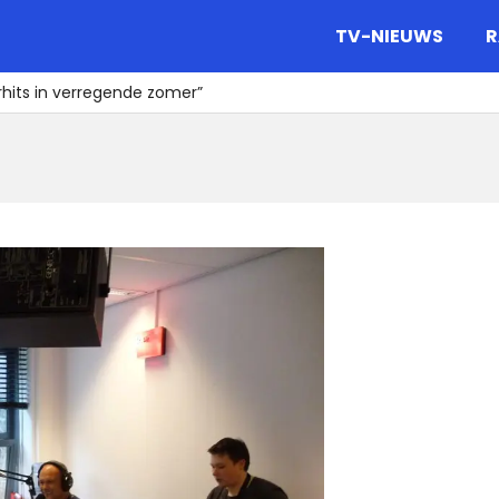
gazine.
TV-NIEUWS
R
hits in verregende zomer”