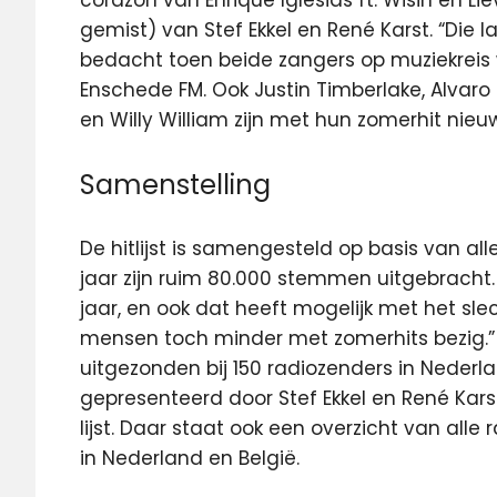
corazon van Enrique Iglesias ft. Wisin en Lie
gemist) van Stef Ekkel en René Karst. “Die 
bedacht toen beide zangers op muziekreis w
Enschede FM. Ook Justin Timberlake, Alvaro 
en Willy William zijn met hun zomerhit nieu
Samenstelling
De hitlijst is samengesteld op basis van al
jaar zijn ruim 80.000 stemmen uitgebracht.
jaar, en ook dat heeft mogelijk met het slec
mensen toch minder met zomerhits bezig.
uitgezonden bij 150 radiozenders in Nederlan
gepresenteerd door Stef Ekkel en René Karst
lijst. Daar staat ook een overzicht van all
in Nederland en België.