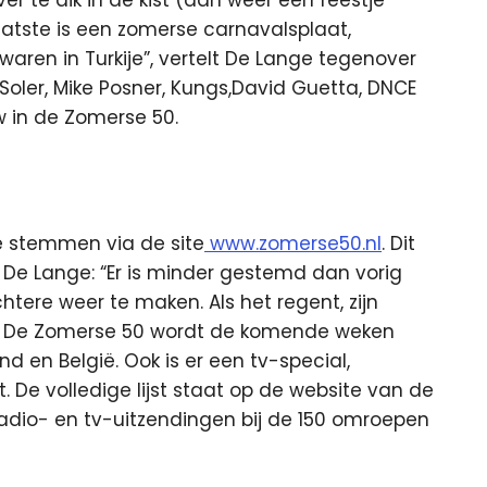
ver te dik in de kist (dan weer een feestje
laatste is een zomerse carnavalsplaat,
aren in Turkije”, vertelt De Lange tegenover
Soler, Mike Posner, Kungs,David Guetta, DNCE
w in de Zomerse 50.
le stemmen via de site
www.zomerse50.nl
. Dit
 De Lange: “Er is minder gestemd dan vorig
htere weer te maken. Als het regent, zijn
” De Zomerse 50 wordt de komende weken
d en België. Ook is er een tv-special,
. De volledige lijst staat op de website van de
e radio- en tv-uitzendingen bij de 150 omroepen