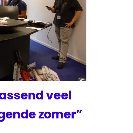
assend veel
egende zomer”
ieuws