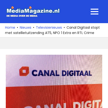
Ga
naar
MediaMagaz
MENU
de
De
inhoud
media
Home
Nieuws
Televisienieuws
Canal Digitaal stopt
over
met satellietuitzending AT5, NPO 1 Extra en RTL Crime
de
media