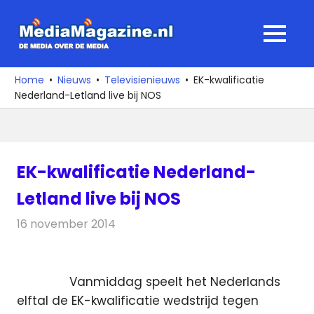
Ga
naar
MediaMagaz
MENU
de
De
inhoud
media
Home
Nieuws
Televisienieuws
EK-kwalificatie
over
Nederland-Letland live bij NOS
de
media
EK-kwalificatie Nederland-
Letland live bij NOS
16 november 2014
Redactie
Televisienieuws
Vanmiddag speelt het Nederlands
elftal de EK-kwalificatie wedstrijd tegen