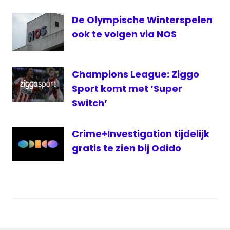
Oranje -
De Olympische Winterspelen
Letland
livestream
ook te volgen via NOS
Oranje
live
Champions League: Ziggo
televisie
Sport komt met ‘Super
televisienieuws
Switch’
voetbal
live
Crime+Investigation tijdelijk
gratis te zien bij Odido