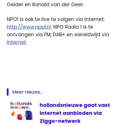
Gelder en Ronald van der Geer.
NPO1 is ook te live te volgen via Internet:
http://www.npo1.nl
. NPO Radio 1 is te
ontvangen via FM, DAB+ en wereldwijd via
Internet
.
media
Nederland
- Letland
live
Nederland
Meer nieuws...
- Letland
livestream
hollandsnieuwe gaat vast
NOS
internet aanbieden via
NPO
Ziggo-netwerk
live