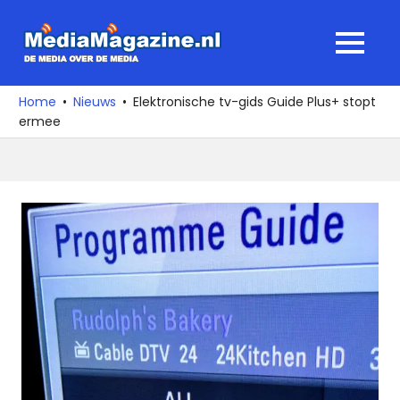
Ga
naar
MediaMagaz
MENU
de
De
inhoud
media
Home
Nieuws
Elektronische tv-gids Guide Plus+ stopt
over
ermee
de
media