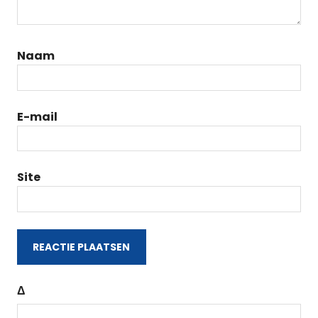
Naam
E-mail
Site
Δ