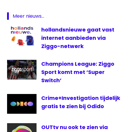
Plus
Panasonic
Meer nieuws...
programmagids
hollandsnieuwe gaat vast
Sony
internet aanbieden via
televisie
Ziggo-netwerk
Tivo
videorecorder
Champions League: Ziggo
Sport komt met ‘Super
Switch’
Crime+Investigation tijdelijk
gratis te zien bij Odido
OUTtv nu ook te zien via