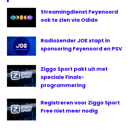
live
Streamingdienst Feyenoord
Fox
Sports
ook te zien via Odido
live
Feyenoord
Radiozender JOE stapt in
live
sponsoring Feyenoord en PSV
PSV
livestream
Feyenoord
Ziggo Sport pakt uit met
PSV
speciale Finals-
PSV
programmering
live
radio
Registreren voor Ziggo Sport
1
Free niet meer nodig
Radio
Rijmond
RTL7