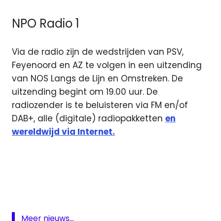
NPO Radio 1
Via de radio zijn de wedstrijden van PSV,
Feyenoord en AZ te volgen in een uitzending
van NOS Langs de Lijn en Omstreken. De
uitzending begint om 19.00 uur. De
radiozender is te beluisteren via FM en/of
DAB+, alle (digitale) radiopakketten
en
wereldwijd via Internet.
AZ
Europa
League
Feyenoord
Feyenoord
Meer nieuws...