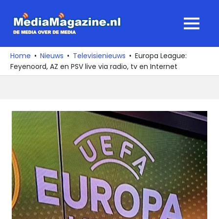
Ga
naar
MediaMagaz
MENU
de
De
inhoud
media
Home
Nieuws
Televisienieuws
Europa League:
over
Feyenoord, AZ en PSV live via radio, tv en Internet
de
media