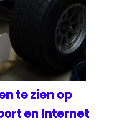
en te zien op
port en Internet