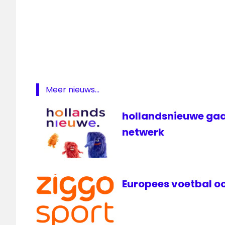
Eurosport
Facebook
Formule
E
Formule
E live
Meer nieuws...
live
Formule
hollandsnieuwe gaa
1
netwerk
Robin
Frijns
televisie
Youtube
Europees voetbal oo
Ziggo
Sport
Ziggo