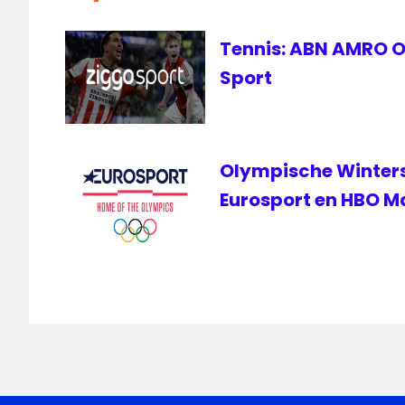
Sport
Racing
Tennis: ABN AMRO Op
Sport
Olympische Wintersp
Eurosport en HBO M