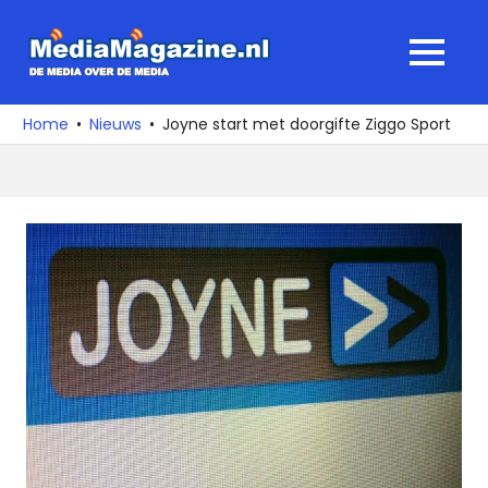
Ga
naar
MediaMagaz
MENU
de
De
inhoud
media
Home
Nieuws
Joyne start met doorgifte Ziggo Sport
over
de
media