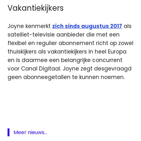
Vakantiekijkers
Joyne kenmerkt
zich sinds augustus 2017
als
satelliet-televisie aanbieder die met een
flexibel en regulier abonnement richt op zowel
thuiskijkers als vakantiekijkers in heel Europa
en is daarmee een belangrijke concurrent
voor Canal Digitaal. Joyne zegt desgevraagd
geen abonneegetallen te kunnen noemen.
Basispakket
Joyne
satelliet
televisie
Meer nieuws...
Ziggo
Sport