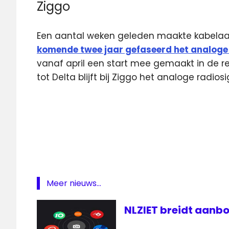
Ziggo
Een aantal weken geleden maakte kabelaa
komende twee jaar gefaseerd het analoge 
vanaf april een start mee gemaakt in de reg
tot Delta blijft bij Ziggo het analoge radio
analoge
televisie
Delta
digitaal
kabelmaatschappij
Radio
Meer nieuws...
televisie
NLZIET breidt aanbo
Zeeland