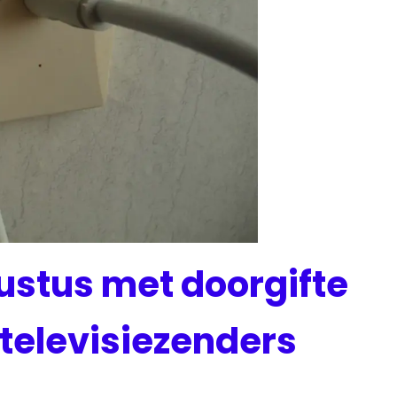
ustus met doorgifte
 televisiezenders