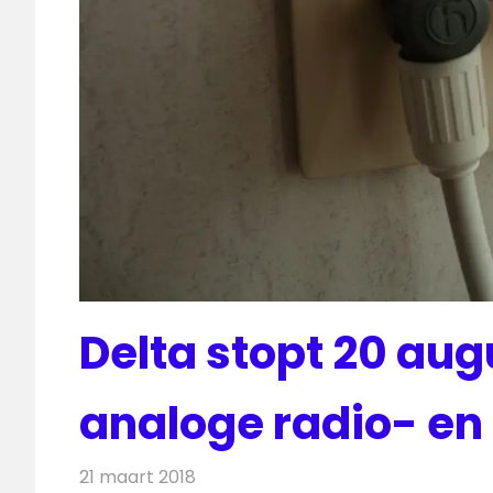
Delta stopt 20 aug
analoge radio- en
21 maart 2018
Redactie
Nieuws
,
Radionieuws