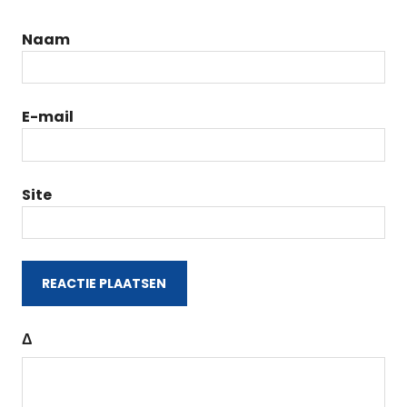
Naam
E-mail
Site
Δ