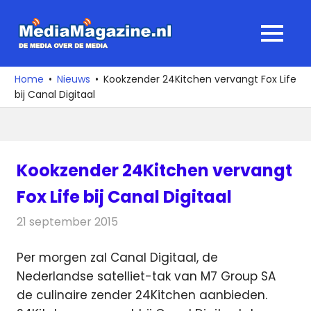
Ga
naar
MediaMagaz
MENU
de
De
inhoud
media
Home
Nieuws
Kookzender 24Kitchen vervangt Fox Life
over
bij Canal Digitaal
de
media
Kookzender 24Kitchen vervangt
Fox Life bij Canal Digitaal
21 september 2015
Redactie
Nieuws
,
Televisienieuws
Per morgen zal Canal Digitaal, de
Nederlandse satelliet-tak van M7 Group SA
de culinaire zender 24Kitchen aanbieden.