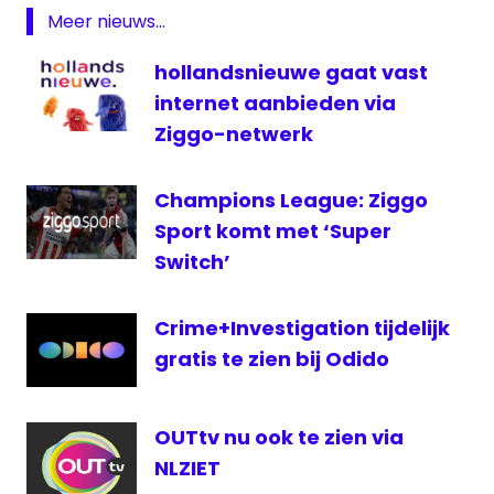
FOX
Meer nieuws...
FOX
Life
hollandsnieuwe gaat vast
satelliet
internet aanbieden via
televisie
Ziggo-netwerk
TV
Vlaanderen
Champions League: Ziggo
Sport komt met ‘Super
Switch’
Crime+Investigation tijdelijk
gratis te zien bij Odido
OUTtv nu ook te zien via
NLZIET