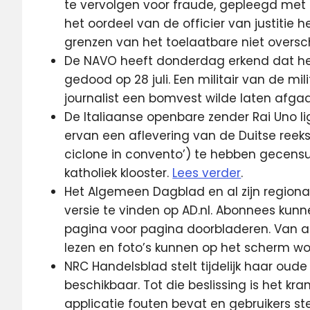
te vervolgen voor fraude, gepleegd met d
het oordeel van de officier van justitie 
grenzen van het toelaatbare niet oversc
De NAVO heeft donderdag erkend dat he
gedood op 28 juli. Een militair van de mil
journalist een bomvest wilde laten afga
De Italiaanse openbare zender Rai Uno l
ervan een aflevering van de Duitse reeks 
ciclone in convento’) te hebben gecen
katholiek klooster.
Lees verder
.
Het Algemeen Dagblad en al zijn regionale
versie te vinden op AD.nl. Abonnees ku
pagina voor pagina doorbladeren. Van all
lezen en foto’s kunnen op het scherm w
NRC Handelsblad stelt tijdelijk haar oud
beschikbaar. Tot die beslissing is het k
applicatie fouten bevat en gebruikers st