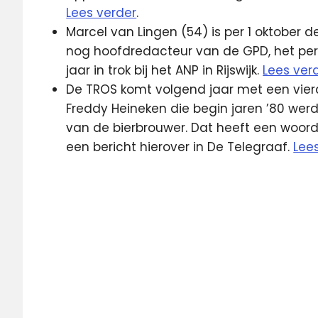
Lees verder
.
Marcel van Lingen (54) is per 1 oktober d
nog hoofdredacteur van de GPD, het per
jaar in trok bij het ANP in Rijswijk.
Lees ver
De TROS komt volgend jaar met een vierd
Freddy Heineken die begin jaren ’80 wer
van de bierbrouwer. Dat heeft een woo
een bericht hierover in De Telegraaf.
Lee
ANP
Graafschap
TV
Kabel
Noord
Rai
Uno