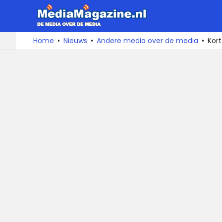
MediaMa
De
Ga
Home
Nieuws
Andere media over de media
Kor
media
naar
over
de
de
inhoud
media