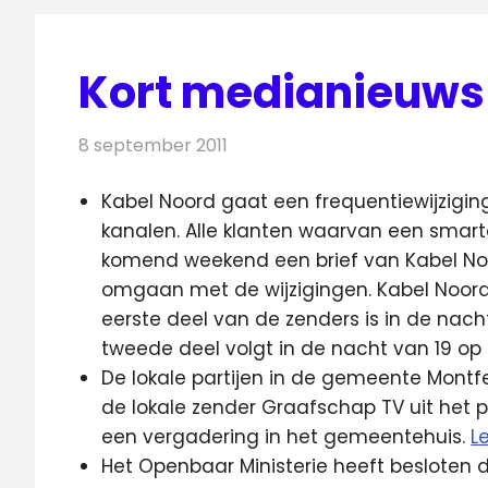
Kort medianieuws 
8 september 2011
Redactie
Andere media over de media
Kabel Noord gaat een frequentiewijziging
kanalen. Alle klanten waarvan een smartc
komend weekend een brief van Kabel No
omgaan met de wijzigingen. Kabel Noord 
eerste deel van de zenders is in de nach
tweede deel volgt in de nacht van 19 o
De lokale partijen in de gemeente Montf
de lokale zender Graafschap TV uit het 
een vergadering in het gemeentehuis.
L
Het Openbaar Ministerie heeft besloten d