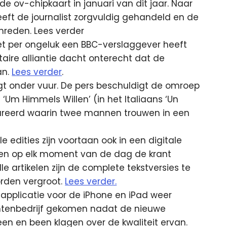
e ov-chipkaart in januari van dit jaar. Naar
heeft de journalist zorgvuldig gehandeld en de
hreden. Lees verder
t per ongeluk een BBC-verslaggever heeft
itaire alliantie dacht onterecht dat de
an.
Lees verder
.
igt onder vuur. De pers beschuldigt de omroep
‘Um Himmels Willen’ (in het Italiaans ‘Un
sureerd waarin twee mannen trouwen in een
 edities zijn voortaan ook in een digitale
nnen op elk moment van de dag de krant
e artikelen zijn de complete tekstversies te
orden vergroot.
Lees verder.
e applicatie voor de iPhone en iPad weer
rantenbedrijf gekomen nadat de nieuwe
een en been klagen over de kwaliteit ervan.