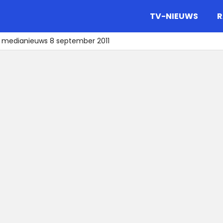
gazine.
TV-NIEUWS
R
t medianieuws 8 september 2011