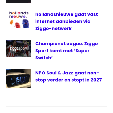
Lingewaal
lokale
hollandsnieuwe gaat vast
omroep
internet aanbieden via
NLPO
Ziggo-netwerk
OLON
Radio
Champions League: Ziggo
RTV9
Sport komt met ‘Super
televisie
Switch’
uitzendingen
Zederik
NPO Soul & Jazz gaat non-
stop verder en stopt in 2027