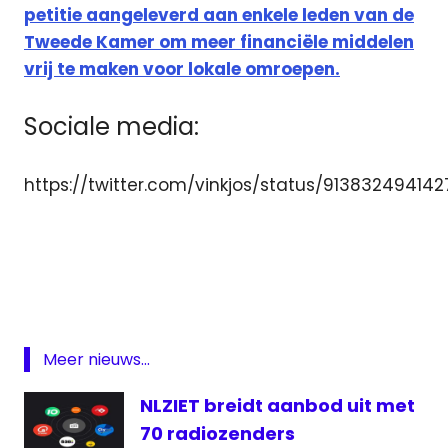
petitie aangeleverd aan enkele leden van de
Tweede Kamer om meer financiële middelen
vrij te maken voor lokale omroepen.
Sociale media:
https://twitter.com/vinkjos/status/91383249414
Leerdam
LekWaal
FM
Lekwaal
Media
Meer nieuws...
Lekwaal
TV
NLZIET breidt aanbod uit met
LekwaalMedia
70 radiozenders