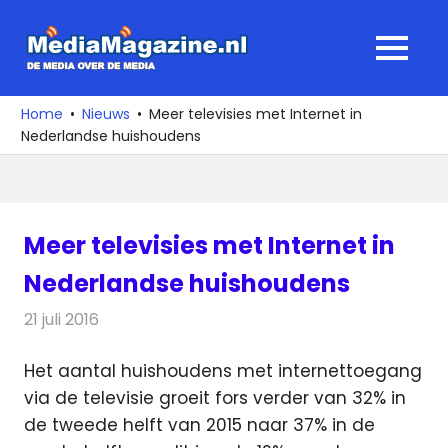
Ga
naar
MediaMagaz
MENU
de
De
inhoud
media
Home
Nieuws
Meer televisies met Internet in
over
Nederlandse huishoudens
de
media
Meer televisies met Internet in
Nederlandse huishoudens
21 juli 2016
Redactie
Nieuws
,
Televisienieuws
Het aantal huishoudens met internettoegang
via de televisie groeit fors verder van 32% in
de tweede helft van 2015 naar 37% in de