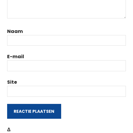
Naam
E-mail
Site
Δ