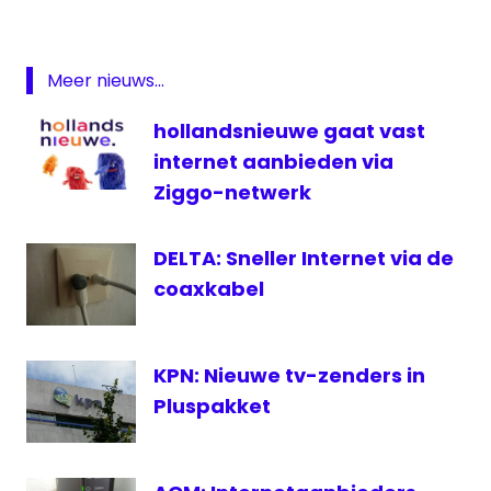
tv
digitale
televisie
Meer nieuws...
ezine
hollandsnieuwe gaat vast
Internet
internet aanbieden via
onderzoek
Ziggo-netwerk
televisie
DELTA: Sneller Internet via de
coaxkabel
KPN: Nieuwe tv-zenders in
Pluspakket