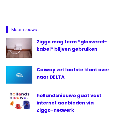
Coax
Cogas
Glasvezel
Meer nieuws...
Hof
van
Ziggo mag term “glasvezel-
Twente
kabel” blijven gebruiken
media
medianieuws
nieuws
Caiway zet laatste klant over
Oldenzaal
naar DELTA
televisie
Twenterand
hollandsnieuwe gaat vast
Van
internet aanbieden via
Ziggo
Ziggo-netwerk
naar
Caiway