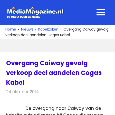
Ga
naar
MediaMagaz
MENU
de
De
inhoud
media
Home
Nieuws
Kabelzaken
Overgang Caiway gevolg
over
verkoop deel aandelen Cogas Kabel
de
media
Overgang Caiway gevolg
verkoop deel aandelen Cogas
Kabel
24 oktober 2014
Redactie
Kabelzaken
De overgang naar Caiway van de