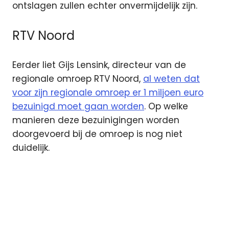
ontslagen zullen echter onvermijdelijk zijn.
RTV Noord
Eerder liet Gijs Lensink, directeur van de
regionale omroep RTV Noord,
al weten dat
voor zijn regionale omroep er 1 miljoen euro
bezuinigd moet gaan worden
. Op welke
manieren deze bezuinigingen worden
doorgevoerd bij de omroep is nog niet
duidelijk.
bezuinigingen
ezine
NH
Noord-