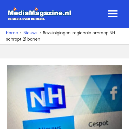
Ga
naar
MediaMagaz
MENU
de
De
inhoud
media
Home
Nieuws
Bezuinigingen: regionale omroep NH
over
schrapt 21 banen
de
media