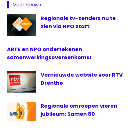
Holland
Meer nieuws...
regionale
Regionale tv-zenders nu te
omroep
zien via NPO Start
RPO
samenwerking
ARTE en NPO ondertekenen
samenwerkingsovereenkomst
Vernieuwde website voor RTV
Drenthe
Regionale omroepen vieren
jubileum: Samen 80