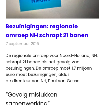
Bezuinigingen: regionale
omroep NH schrapt 21 banen
7 september 2016
Redactie
Nieuws
,
Radionieuws
,
Televisienieuws
De regionale omroep voor Noord-Holland, NH,
schrapt 21 banen als het gevolg van
bezuinigingen. De omroep moet 1,7 miljoen
euro moet bezuinigingen
, aldus
de directeur van NH, Paul van Gessel.
“Gevolg mislukken
samenwerking”