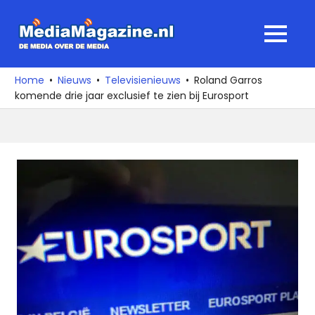
Ga
naar
MediaMagaz
MENU
de
De
inhoud
media
Home
Nieuws
Televisienieuws
Roland Garros
over
komende drie jaar exclusief te zien bij Eurosport
de
media