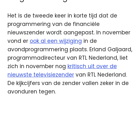
Het is de tweede keer in korte tijd dat de
programmering van de financiële
nieuwszender wordt aangepast. In november
vond er
ook al een wijziging
in de
avondprogrammering plaats. Erland Galjaard,
programmadirecteur van RTL Nederland, liet
zich in november nog
kritisch uit over de
nieuwste televisiezender
van RTL Nederland.
De kijkcijfers van de zender vallen zeker in de
avonduren tegen.
Dragon's
Den
programmering
rtl