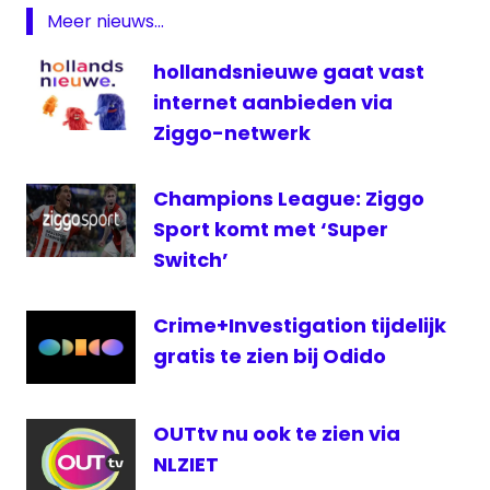
nederland
Meer nieuws...
RTL
Z
hollandsnieuwe gaat vast
televisie
internet aanbieden via
Ziggo-netwerk
Champions League: Ziggo
Sport komt met ‘Super
Switch’
Crime+Investigation tijdelijk
gratis te zien bij Odido
OUTtv nu ook te zien via
NLZIET