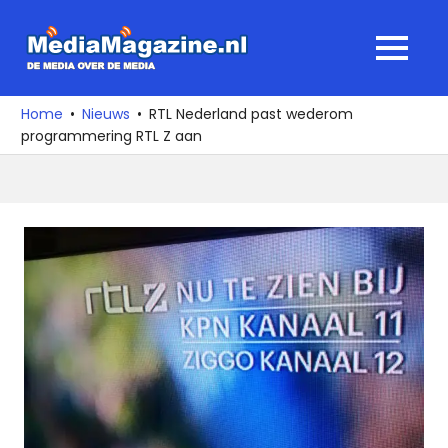
Ga
naar
MediaMagaz
MENU
de
De
inhoud
media
Home
Nieuws
RTL Nederland past wederom
over
programmering RTL Z aan
de
media