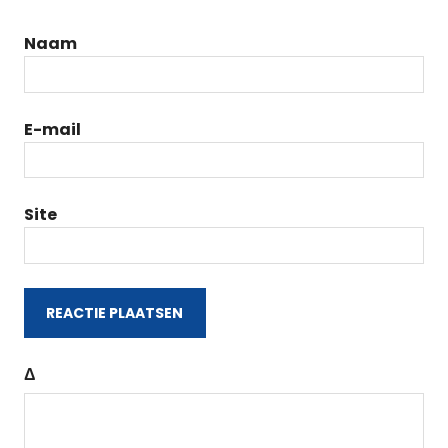
Naam
E-mail
Site
Δ