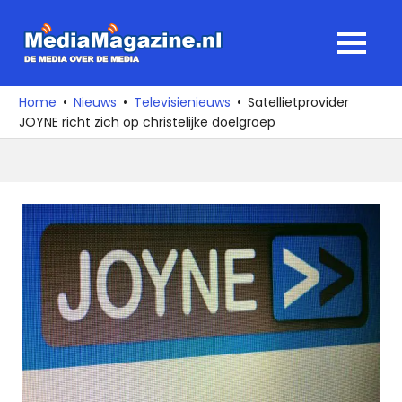
Ga
naar
MediaMagaz
MENU
de
De
inhoud
media
Home
Nieuws
Televisienieuws
Satellietprovider
over
JOYNE richt zich op christelijke doelgroep
de
media