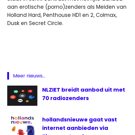
aan erotische (porno)zenders als Meiden van
Holland Hard, Penthouse HD1 en 2, Colmax,
Dusk en Secret Circle.
Christelijke
televisiezender
Family
7
groot
Meer nieuws...
nieuws
radio
NLZIET breidt aanbod uit met
GrootnieuwsRadio
70 radiozenders
Joyne
Radio
hollandsnieuwe gaat vast
satelliet
internet aanbieden via
televisie