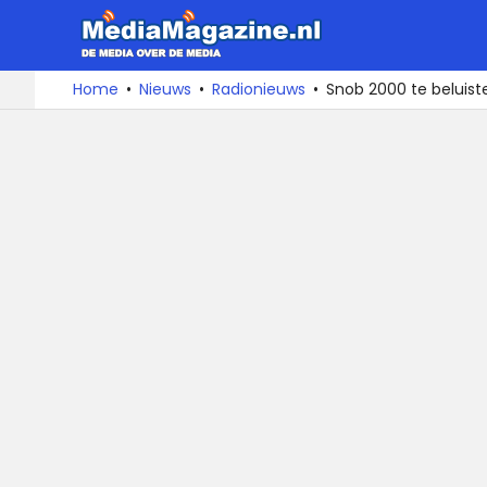
MediaMa
De
Ga
Home
Nieuws
Radionieuws
Snob 2000 te beluiste
media
naar
over
de
de
inhoud
media