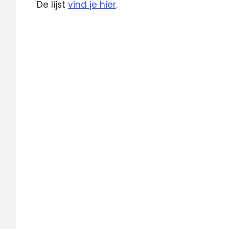
De lijst
vind je hier
.
Pinguin
Radio
Snob
2000