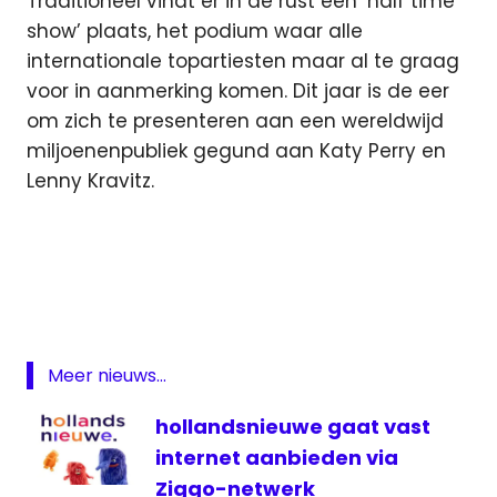
Traditioneel vindt er in de rust een ‘half time
show’ plaats, het podium waar alle
internationale topartiesten maar al te graag
voor in aanmerking komen. Dit jaar is de eer
om zich te presenteren aan een wereldwijd
miljoenenpubliek gegund aan Katy Perry en
Lenny Kravitz.
American
Football
live
FOX
FOX
Meer nieuws...
live
Fox
hollandsnieuwe gaat vast
Sports
internet aanbieden via
NFL
Ziggo-netwerk