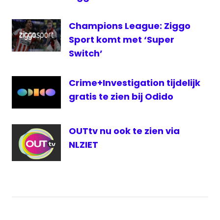
live
Super
Champions League: Ziggo
Bowl
Sport komt met ‘Super
Super
Switch’
Bowl
live
televisie
Crime+Investigation tijdelijk
gratis te zien bij Odido
OUTtv nu ook te zien via
NLZIET