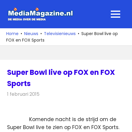
Ga
naar
MediaMagaz
MENU
de
De
inhoud
media
Home
Nieuws
Televisienieuws
Super Bowl live op
over
FOX en FOX Sports
de
media
Super Bowl live op FOX en FOX
Sports
1 februari 2015
Redactie
Televisienieuws
Komende nacht is de strijd om de
Super Bowl live te zien op FOX en FOX Sports.