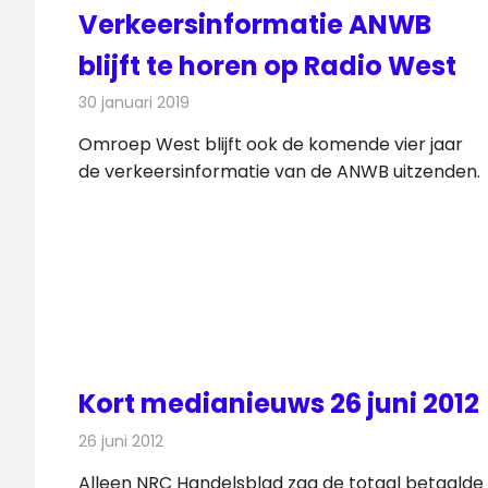
Verkeersinformatie ANWB
blijft te horen op Radio West
30 januari 2019
Redactie
Radionieuws
Omroep West blijft ook de komende vier jaar
de verkeersinformatie van de ANWB uitzenden.
Kort medianieuws 26 juni 2012
26 juni 2012
Redactie
Andere media over de media
Alleen NRC Handelsblad zag de totaal betaalde