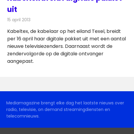
uit
15 april 2013
Redactie
Kabelzaken
Kabeltex, de kabelaar op het eiland Texel, breidt
per 16 april haar digitale pakket uit met een aantal
nieuwe televisiezenders. Daarnaast wordt de
zendervolgorde op de digitale ontvanger
aangepast.
Mediamagazine brengt elke dag het laatste nieuws over
radio, televisie, on demand streamingdiensten en
telecomnieuws.