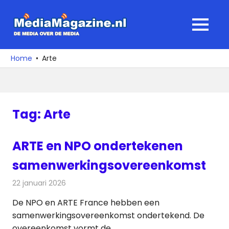
Ga
naar
MediaMagaz
MENU
de
De
inhoud
media
Home
Arte
over
de
media
Tag:
Arte
ARTE en NPO ondertekenen
samenwerkingsovereenkomst
22 januari 2026
Redactie
Televisienieuws
De NPO en ARTE France hebben een
samenwerkingsovereenkomst ondertekend. De
overeenkomst vormt de