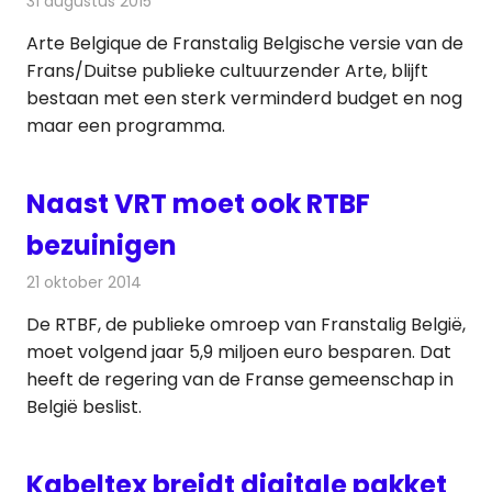
31 augustus 2015
Redactie
Nieuws
,
Televisienieuws
Arte Belgique de Franstalig Belgische versie van de
Frans/Duitse publieke cultuurzender Arte, blijft
bestaan met een sterk verminderd budget en nog
maar een programma.
Naast VRT moet ook RTBF
bezuinigen
21 oktober 2014
Redactie
Televisienieuws
De RTBF, de publieke omroep van Franstalig België,
moet volgend jaar 5,9 miljoen euro besparen. Dat
heeft de regering van de Franse gemeenschap in
België beslist.
Kabeltex breidt digitale pakket