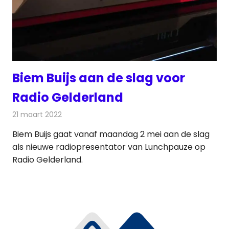
Biem Buijs aan de slag voor
Radio Gelderland
21 maart 2022
Redactie
Radionieuws
Biem Buijs gaat vanaf maandag 2 mei aan de slag
als nieuwe radiopresentator van Lunchpauze op
Radio Gelderland.