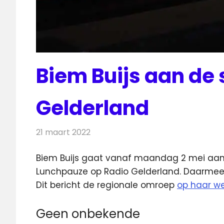
Biem Buijs aan de 
Gelderland
21 maart 2022
Redactie
Radionieuws
Biem Buijs gaat vanaf maandag 2 mei aan 
Lunchpauze op Radio Gelderland.
Daarmee 
Dit bericht de regionale omroep
op haar we
Geen onbekende