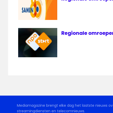
Regionale omroepen 
Mediamagazine brengt elke dag het laatste nieuws ove
streamingdiensten en telecomnieuws.