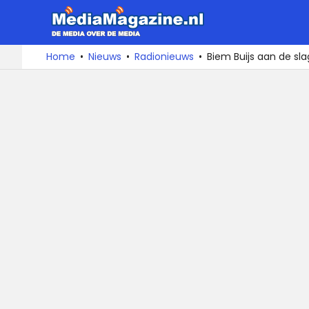
MediaMa
De
Ga
Home
Nieuws
Radionieuws
Biem Buijs aan de sl
media
naar
over
de
de
inhoud
media