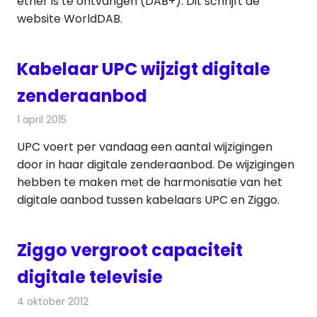
ether is te ontvangen (DAB+). Dit schrijft de
website WorldDAB.
Kabelaar UPC wijzigt digitale
zenderaanbod
1 april 2015
Redactie
Kabelzaken
UPC voert per vandaag een aantal wijzigingen
door in haar digitale zenderaanbod. De wijzigingen
hebben te maken met de harmonisatie van het
digitale aanbod tussen kabelaars UPC en Ziggo.
Ziggo vergroot capaciteit
digitale televisie
4 oktober 2012
Redactie
Kabelzaken