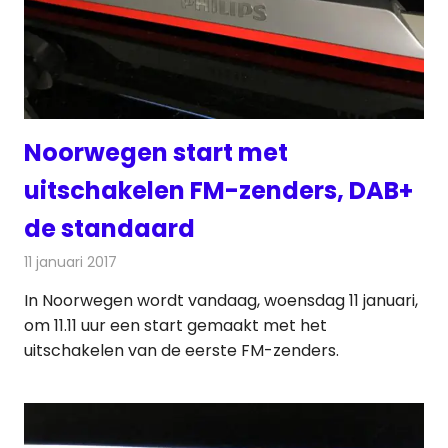
Noorwegen start met
uitschakelen FM-zenders, DAB+
de standaard
11 januari 2017
Redactie
Nieuws
,
Radionieuws
In Noorwegen wordt vandaag, woensdag 11 januari,
om 11.11 uur een start gemaakt met het
uitschakelen van de eerste FM-zenders.