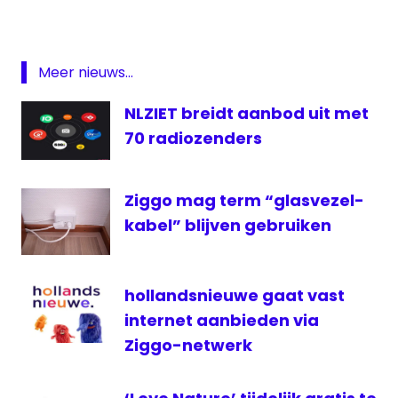
Digitale
Featured
Meer nieuws...
kabel
QAm256
NLZIET breidt aanbod uit met
Radio
70 radiozenders
televisie
UPC
Ziggo mag term “glasvezel-
zender
kabel” blijven gebruiken
ziggo
hollandsnieuwe gaat vast
internet aanbieden via
Ziggo-netwerk