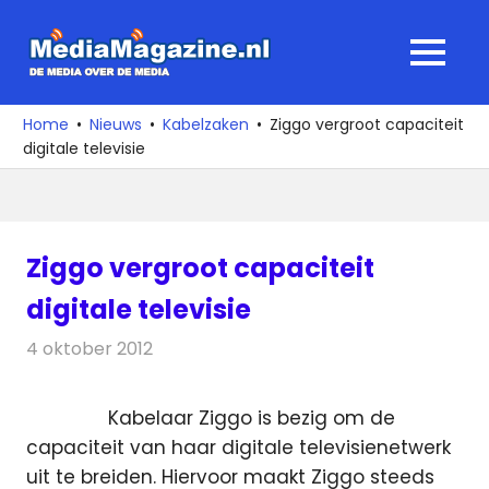
Ga
naar
MediaMagaz
MENU
de
De
inhoud
media
Home
Nieuws
Kabelzaken
Ziggo vergroot capaciteit
over
digitale televisie
de
media
Ziggo vergroot capaciteit
digitale televisie
4 oktober 2012
Redactie
Kabelzaken
Kabelaar Ziggo is bezig om de
capaciteit van haar digitale televisienetwerk
uit te breiden. Hiervoor maakt Ziggo steeds