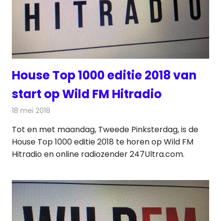
House Top 1000 editie 2018 van
start op Wild FM Hitradio
18 mei 2018
Redactie
Radionieuws
Tot en met maandag, Tweede Pinksterdag, is de
House Top 1000 editie 2018 te horen op Wild FM
Hitradio en online radiozender 247Ultra.com.