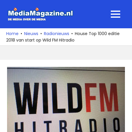
Ga
naar
MediaMagaz
MENU
de
De
inhoud
media
Home
Nieuws
Radionieuws
House Top 1000 editie
over
2018 van start op Wild FM Hitradio
de
media