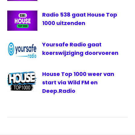
Dale
Top
Radio 538 gaat House Top
1000
1000 uitzenden
Wild
FM
Wild
Yoursafe Radio gaat
Hitradio
koerswijziging doorvoeren
House Top 1000 weer van
start via Wild FM en
Deep.Radio