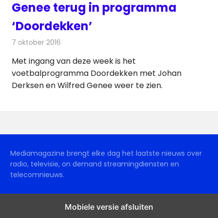
Genee terug in programma
‘Doordekken’
7 oktober 2016
Redactie
Nieuws
,
Televisienieuws
Met ingang van deze week is het
voetbalprogramma Doordekken met Johan
Derksen en Wilfred Genee weer te zien.
Mediamagazine brengt elke dag het laatste nieuws over
radio, televisie, on demand streamingdiensten en
telecomnieuws.
Mobiele versie afsluiten