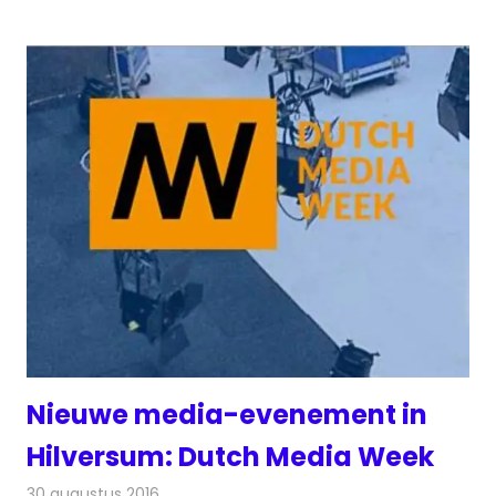
Nieuwe media-evenement in
Hilversum: Dutch Media Week
30 augustus 2016
Redactie
Nieuws
,
Radionieuws
,
Televisienieuws