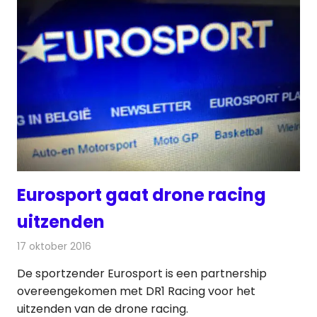
Eurosport gaat drone racing
uitzenden
17 oktober 2016
Redactie
Nieuws
,
Televisienieuws
De sportzender Eurosport is een partnership
overeengekomen met DR1 Racing voor het
uitzenden van de drone racing.