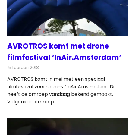
AVROTROS komt met drone
filmfestival ‘InAir.Amsterdam’
15 februari 2018
Redactie
Nieuws
,
Televisienieuws
AVROTROS komt in mei met een speciaal
filmfestival voor drones: ‘InAir.Amsterdam’. Dit
heeft de omroep vandaag bekend gemaakt.
Volgens de omroep